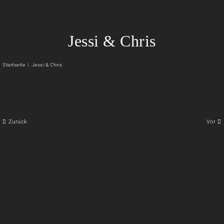
Zum
Inhalt
springen
Jessi & Chris
Startseite
Jessi & Chris
Zurück
Vor