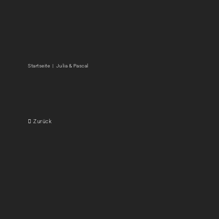
Zum
Inhalt
springen
Startseite
Julia & Pascal
Zurück